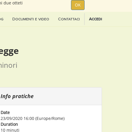
i due otteti
OK
og
Documenti e video
Contattaci
Accedi
legge
minori
Info pratiche
Date
23/09/2020 16:00
(
Europe/Rome
)
Duration
10 minuti