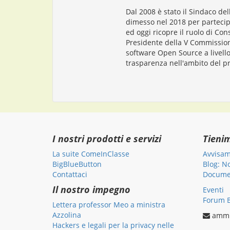
Dal 2008 è stato il Sindaco del
dimesso nel 2018 per partecipa
ed
oggi
ricopre il ruolo di Cons
Presidente della V Commission
software Open Source a livello
trasparenza nell'ambito del 
I nostri prodotti e servizi
Tieni
La suite ComeInClasse
Avvisam
BigBlueButton
Blog: N
Contattaci
Documen
Il nostro impegno
Eventi
Forum B
Lettera professor Meo a ministra
Azzolina
ammi
Hackers e legali per la privacy nelle