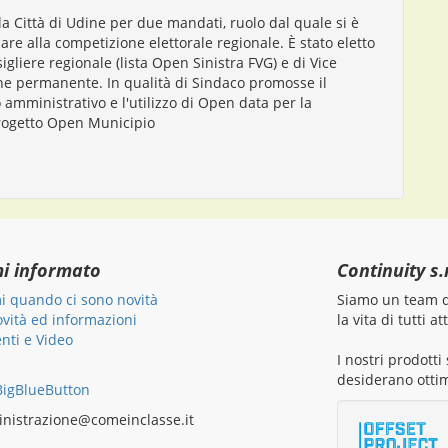
la Città di Udine per due mandati, ruolo dal quale si è
re alla competizione elettorale regionale. È stato eletto
igliere regionale (lista Open Sinistra FVG) e di Vice
e permanente. In qualità di Sindaco promosse il
 amministrativo e l'utilizzo di Open data per la
progetto Open Municipio
mi informato
Continuity s.r
i quando ci sono novità
Siamo un team di
ovità ed informazioni
la vita di tutti 
ti e Video
I nostri prodott
desiderano ottim
igBlueButton
nistrazione@comeinclasse.it