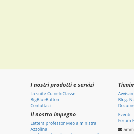
I nostri prodotti e servizi
Tieni
La suite ComeInClasse
Avvisam
BigBlueButton
Blog: N
Contattaci
Documen
Il nostro impegno
Eventi
Forum B
Lettera professor Meo a ministra
Azzolina
ammi