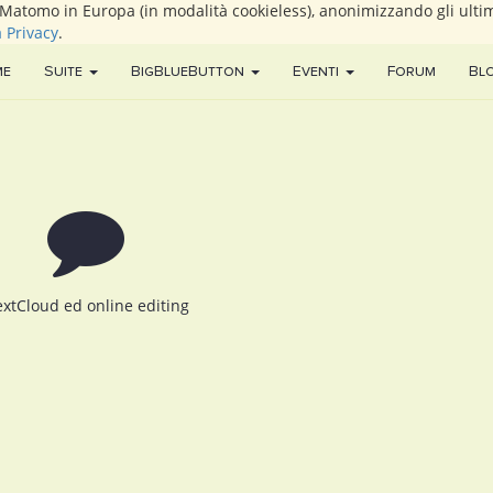
i Matomo in Europa (in modalità cookieless), anonimizzando gli ultim
a Privacy
.
me
Suite
BigBlueButton
Eventi
Forum
Bl
xtCloud ed online editing