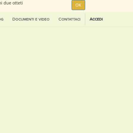
i due otteti
OK
og
Documenti e video
Contattaci
Accedi