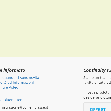
mi informato
Continuity s.r
i quando ci sono novità
Siamo un team di
ovità ed informazioni
la vita di tutti 
ti e Video
I nostri prodott
desiderano ottim
igBlueButton
nistrazione@comeinclasse.it