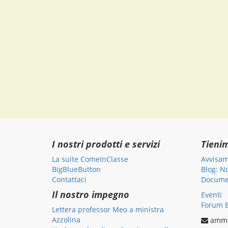
I nostri prodotti e servizi
Tieni
La suite ComeInClasse
Avvisam
BigBlueButton
Blog: N
Contattaci
Documen
Il nostro impegno
Eventi
Forum B
Lettera professor Meo a ministra
Azzolina
ammi