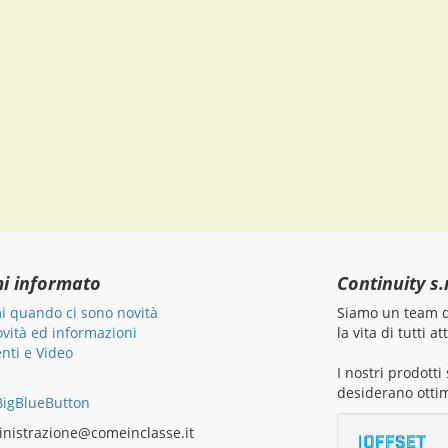
mi informato
Continuity s.r
i quando ci sono novità
Siamo un team di
ovità ed informazioni
la vita di tutti 
ti e Video
I nostri prodott
desiderano ottim
igBlueButton
nistrazione@comeinclasse.it