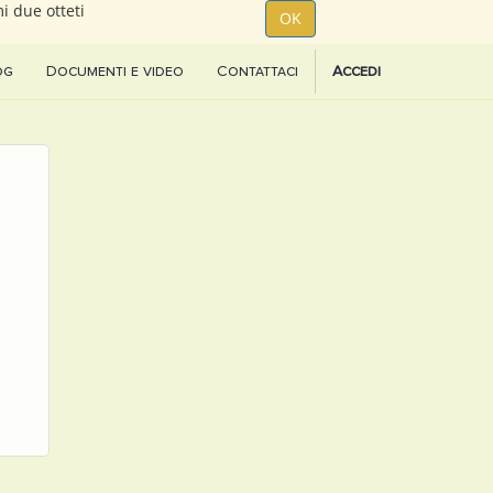
i due otteti
OK
og
Documenti e video
Contattaci
Accedi