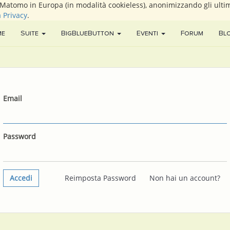
i Matomo in Europa (in modalità cookieless), anonimizzando gli ultim
a Privacy
.
me
Suite
BigBlueButton
Eventi
Forum
Bl
Email
Password
Accedi
Reimposta Password
Non hai un account?