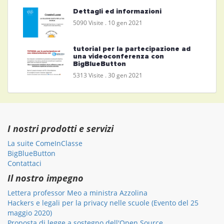
Dettagli ed informazioni
5090 Visite .
10 gen 2021
tutorial per la partecipazione ad
una videoconferenza con
BigBlueButton
5313 Visite .
30 gen 2021
I nostri prodotti e servizi
La suite ComeInClasse
BigBlueButton
Contattaci
Il nostro impegno
Lettera professor Meo a ministra Azzolina
Hackers e legali per la privacy nelle scuole (Evento del 25
maggio 2020)
Proposta di legge a sostegno dell'Open Source