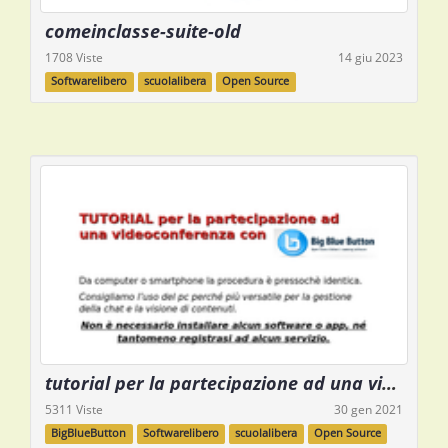
comeinclasse-suite-old
1708 Viste
14 giu 2023
Softwarelibero
scuolalibera
Open Source
tutorial per la partecipazione ad una videoconferenza con BigBlueButton
5311 Viste
30 gen 2021
BigBlueButton
Softwarelibero
scuolalibera
Open Source