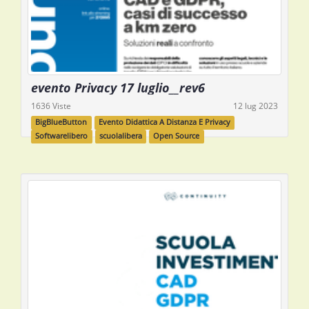
evento Privacy 17 luglio__rev6
1636 Viste
12 lug 2023
BigBlueButton
Evento Didattica A Distanza E Privacy
Softwarelibero
scuolalibera
Open Source