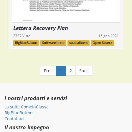
Lettera Recovery Plan
2737 Viste
15 gen 2021
BigBlueButton
Softwarelibero
scuolalibera
Open Source
Prec
1
2
Succ
I nostri prodotti e servizi
La suite ComeInClasse
BigBlueButton
Contattaci
Il nostro impegno