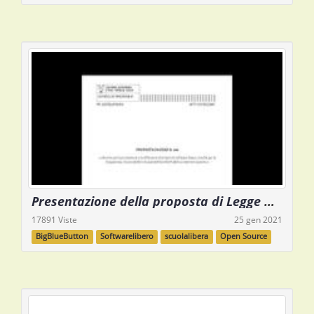
Presentazione della proposta di Legge N. 124
17891 Viste
25 gen 2021
BigBlueButton
Softwarelibero
scuolalibera
Open Source