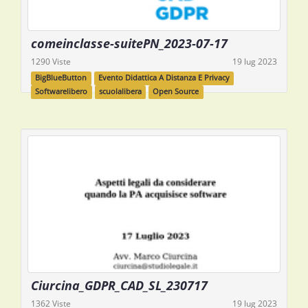
comeinclasse-suitePN_2023-07-17
1290 Viste
19 lug 2023
BigBlueButton
Evento Didattica A Distanza E Privacy
Softwarelibero
scuolalibera
Open Source
Ciurcina_GDPR_CAD_SL_230717
1362 Viste
19 lug 2023