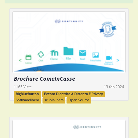
Brochure ComeInCasse
1165 Viste
13 feb 2024
BigBlueButton
Evento Didattica A Distanza E Privacy
Softwarelibero
scuolalibera
Open Source