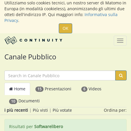
Utilizziamo solo cookies tecnici, un nostro server di Matomo in
Europa (in modalità cookieless), anonimizzando gli ultimi due
otteti dell'indirizzo IP. Qui maggiori info:
Informativa sulla
Privacy
.
OK
Togg
navig
Canale Pubblico
Home
Presentazioni
Videos
15
6
Documenti
10
i più recenti
|
Più visti
|
Più votate
Ordina per:
Risultati per
Softwarelibero