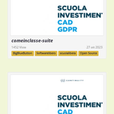
comeinclasse-suite
1452 Viste
27 ott 2023
BigBlueButton
Softwarelibero
scuolalibera
Open Source