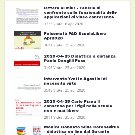
lettera al miur - Tabella di
confronto sulle funzionalità delle
applicazioni di video conferenza
3235 Visite .
8 apr 2020
Falcomatà FAD ScuolaLibera
Apr2020
3011 Visite .
25 apr 2020
2020-04-25 Didattica a distanza
Paolo Dongilli Fuss
3198 Visite .
25 apr 2020
Intervento Yvette Agostini di
necessità virtù
3548 Visite .
25 apr 2020
2020-04-25 Carlo Piana Il
consenso per i figli nella scuola
non è mai libero
2911 Visite .
25 apr 2020
Monica Gobbato Slide Coronavirus
- didattica on line dal Garante