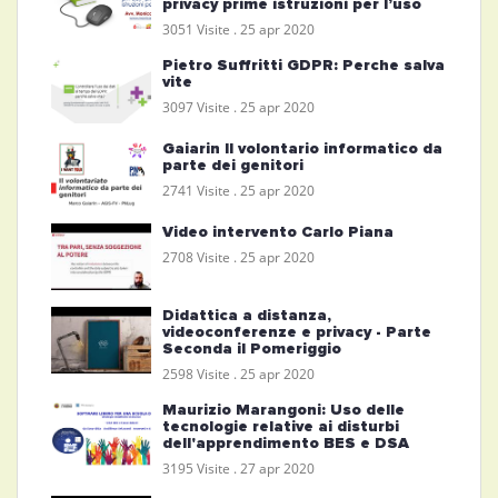
privacy prime istruzioni per l’uso
3051 Visite .
25 apr 2020
Pietro Suffritti GDPR: Perche salva
vite
3097 Visite .
25 apr 2020
Gaiarin Il volontario informatico da
parte dei genitori
2741 Visite .
25 apr 2020
Video intervento Carlo Piana
2708 Visite .
25 apr 2020
Didattica a distanza,
videoconferenze e privacy - Parte
Seconda il Pomeriggio
2598 Visite .
25 apr 2020
Maurizio Marangoni: Uso delle
tecnologie relative ai disturbi
dell'apprendimento BES e DSA
3195 Visite .
27 apr 2020