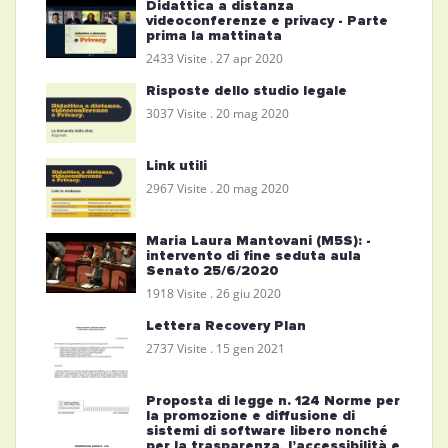
Didattica a distanza
videoconferenze e privacy - Parte
prima la mattinata
2433 Visite .
27 apr 2020
Risposte dello studio legale
3037 Visite .
20 mag 2020
Link utili
2967 Visite .
20 mag 2020
Maria Laura Mantovani (M5S): -
intervento di fine seduta aula
Senato 25/6/2020
1918 Visite .
26 giu 2020
Lettera Recovery Plan
2737 Visite .
15 gen 2021
Proposta di legge n. 124 Norme per
la promozione e diffusione di
sistemi di software libero nonché
per la trasparenza, l’accessibilità e