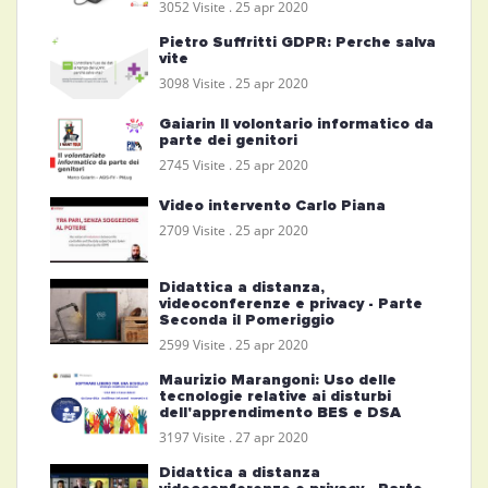
3052 Visite .
25 apr 2020
Pietro Suffritti GDPR: Perche salva
vite
3098 Visite .
25 apr 2020
Gaiarin Il volontario informatico da
parte dei genitori
2745 Visite .
25 apr 2020
Video intervento Carlo Piana
2709 Visite .
25 apr 2020
Didattica a distanza,
videoconferenze e privacy - Parte
Seconda il Pomeriggio
2599 Visite .
25 apr 2020
Maurizio Marangoni: Uso delle
tecnologie relative ai disturbi
dell'apprendimento BES e DSA
3197 Visite .
27 apr 2020
Didattica a distanza