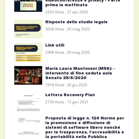
videoconferenze e privacy - Parte
prima la mattinata
2433 Visite .
27 apr 2020
Risposte dello studio legale
3038 Visite .
20 mag 2020
Link utili
2968 Visite .
20 mag 2020
Maria Laura Mantovani (M5S): -
intervento di fine seduta aula
Senato 25/6/2020
1918 Visite .
26 giu 2020
Lettera Recovery Plan
2739 Visite .
15 gen 2021
Proposta di legge n. 124 Norme per
la promozione e diffusione di
sistemi di software libero nonché
per la trasparenza, l’accessibilità e
la portabilità nella Pubblica