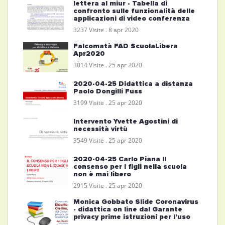
lettera al miur - Tabella di
confronto sulle funzionalità delle
applicazioni di video conferenza
3237 Visite .
8 apr 2020
Falcomatà FAD ScuolaLibera
Apr2020
3014 Visite .
25 apr 2020
2020-04-25 Didattica a distanza
Paolo Dongilli Fuss
3199 Visite .
25 apr 2020
Intervento Yvette Agostini di
necessità virtù
3549 Visite .
25 apr 2020
2020-04-25 Carlo Piana Il
consenso per i figli nella scuola
non è mai libero
2915 Visite .
25 apr 2020
Monica Gobbato Slide Coronavirus
- didattica on line dal Garante
privacy prime istruzioni per l’uso