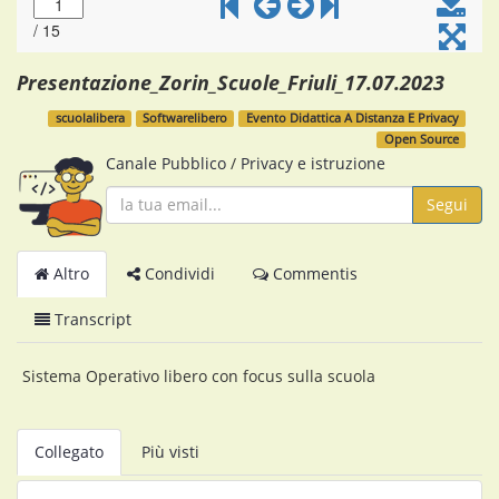
Presentazione_Zorin_Scuole_Friuli_17.07.2023
scuolalibera
Softwarelibero
Evento Didattica A Distanza E Privacy
Open Source
Canale Pubblico
/
Privacy e istruzione
Segui
Altro
Condividi
Commentis
Transcript
Sistema Operativo libero con focus sulla scuola
Collegato
Più visti